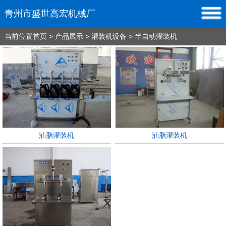
青州市盛世高宏机械厂
当前位置
首页
>
产品展示
>
灌装机设备
>
半自动灌装机
油脂灌装机
油脂灌装机